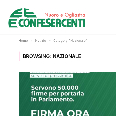
Home
»
Notizie
»
Category: "Nazionale"
BROWSING:
NAZIONALE