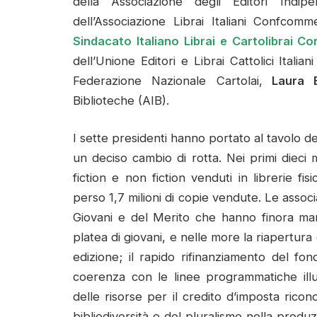
della Associazione degli Editori Indipe
dell’Associazione Librai Italiani Confcom
Sindacato Italiano Librai e Cartolibrai Co
dell’Unione Editori e Librai Cattolici Italia
Federazione Nazionale Cartolai,
Laura Ba
Biblioteche (AIB).
I sette presidenti hanno portato al tavolo d
un deciso cambio di rotta. Nei primi dieci m
fiction e non fiction venduti in librerie f
perso 1,7 milioni di copie vendute. Le assoc
Giovani e del Merito che hanno finora manc
platea di giovani, e nelle more la riapertura 
edizione; il rapido rifinanziamento del fon
coerenza con le linee programmatiche illu
delle risorse per il credito d’imposta ricono
bibliodiversità e del pluralismo nella prod