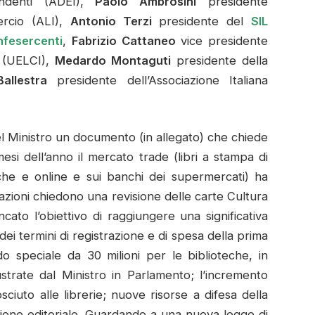
ndenti (ADEI),
Paolo Ambrosini
presidente
mercio (ALI),
Antonio Terzi
presidente del
SIL
nfesercenti
,
Fabrizio Cattaneo
vice presidente
ni (UELCI),
Medardo Montaguti
presidente della
llestra
presidente dell’Associazione Italiana
el Ministro un documento (in allegato) che chiede
esi dell’anno il mercato trade (libri a stampa di
isiche e online e sui banchi dei supermercati) ha
iazioni chiedono una revisione delle carte Cultura
ato l’obiettivo di raggiungere una significativa
dei termini di registrazione e di spesa della prima
do speciale da 30 milioni per le biblioteche, in
strate dal Ministro in Parlamento; l’incremento
sciuto alle librerie; nuove risorse a difesa della
uzione editoriale. Guardando a una nuova legge di