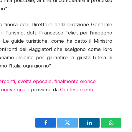
prima possibile, al fine di completare il processo
no”.
to finora ed il Direttore della Direzione Generale
il Turismo, dott. Francesco Felici, per l’impegno
 Le guide turistiche, come ha detto il Ministro
confronti dei viaggiatori che scelgono come loro
riamo insieme per garantire la giusta tutela ai
 l’Italia ogni giorno”.
ercenti, svolta epocale, finalmente elenco
e nuove guide
proviene da
Confesercenti
Facebook
Twitter
LinkedIn
WhatsAp