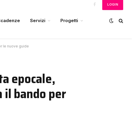
LOGIN
Facebook
Scadenze
Servizi
Progetti
er le nuove guide
ta epocale,
 il bando per