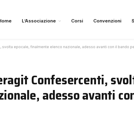
Home
L’Associazione
Corsi
Convenzioni
i, svolta epocale, finalmente elenco nazionale, adesso avanti con il bando p
eragit Confesercenti, svol
ionale, adesso avanti con