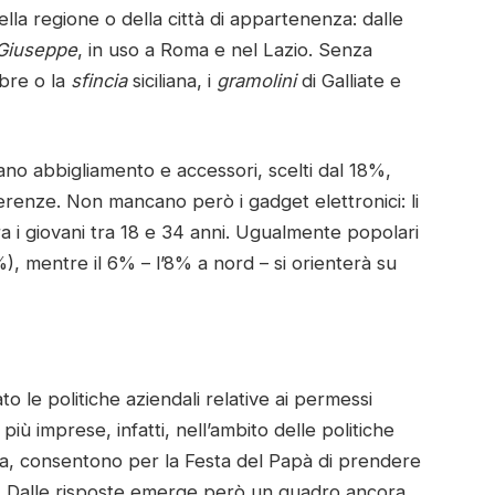
della regione o della città di appartenenza: dalle
 Giuseppe
, in uso a Roma e nel Lazio. Senza
bre o la
sfincia
siciliana, i
gramolini
di Galliate e
alano abbigliamento e accessori, scelti dal 18%,
ferenze. Non mancano però i gadget elettronici: li
ra i giovani tra 18 e 34 anni. Ugualmente popolari
%), mentre il 6% – l’8% a nord – si orienterà su
o le politiche aziendali relative ai permessi
iù imprese, infatti, nell’ambito delle politiche
visa, consentono per la Festa del Papà di prendere
sti. Dalle risposte emerge però un quadro ancora