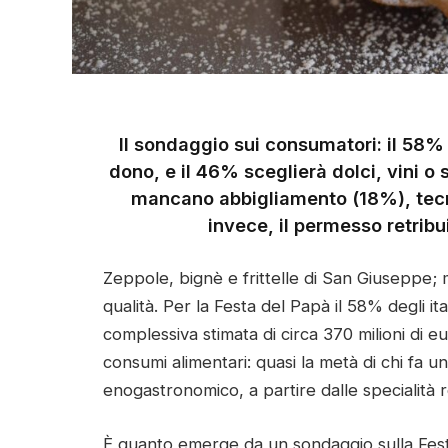
Il sondaggio sui consumatori: il 58% 
dono, e il 46% sceglierà dolci, vini o s
mancano abbigliamento (18%), tecno
invece, il permesso retribu
Zeppole, bignè e frittelle di San Giuseppe; m
qualità. Per la Festa del Papà il 58% degli i
complessiva stimata di circa 370 milioni di eu
consumi alimentari: quasi la metà di chi fa un
enogastronomico, a partire dalle specialità re
È quanto emerge da un sondaggio sulla Fes