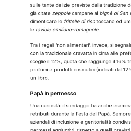
sulle tante delizie previste dalla tradizione 
già citate
zeppole
campane ai
bignè di San
dimenticare le
frittelle di riso
toscane ed um
le
raviole emiliano-romagnole.
Tra i regali ‘non alimentari’, invece, si segn
con la tradizionale cravatta in cima alle pre
sceglie il 12%, quota che raggiunge il 16% t
profumi e prodotti cosmetici (indicati dal 12
un libro.
Papà in permesso
Una curiosità: il sondaggio ha anche esaminat
retribuiti durante la Festa del Papà. Sempre p
aziendali di inclusione e genitorialità condi
permessi aggiuntivi, rispetto a quelli previ