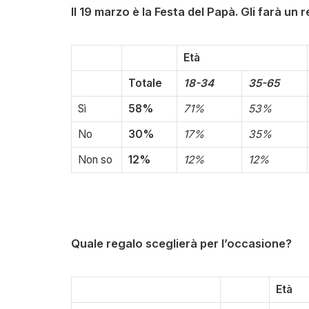
Il 19 marzo è la Festa del Papà
Età
Totale
18-34
35-65
Sì
58%
71%
53%
No
30%
17%
35%
Non so
12%
12%
12%
Quale regalo sceglierà per l’occasione?
Età