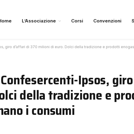
Home
L’Associazione
Corsi
Convenzioni
 giro d’affari di 370 milioni di euro. Dolci della tradizione e prodotti enoga
Confesercenti-Ipsos, giro 
olci della tradizione e pro
nano i consumi