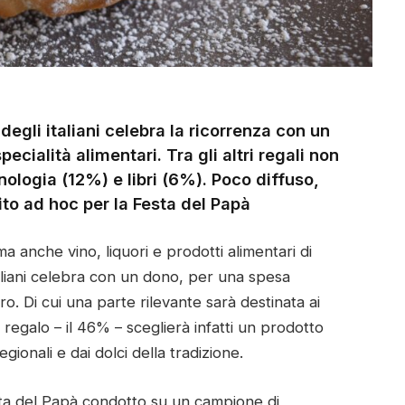
degli italiani celebra la ricorrenza con un
pecialità alimentari. Tra gli altri regali non
logia (12%) e libri (6%). Poco diffuso,
ito ad hoc per la Festa del Papà
a anche vino, liquori e prodotti alimentari di
taliani celebra con un dono, per una spesa
ro. Di cui una parte rilevante sarà destinata ai
 regalo – il 46% – sceglierà infatti un prodotto
gionali e dai dolci della tradizione.
ta del Papà condotto su un campione di