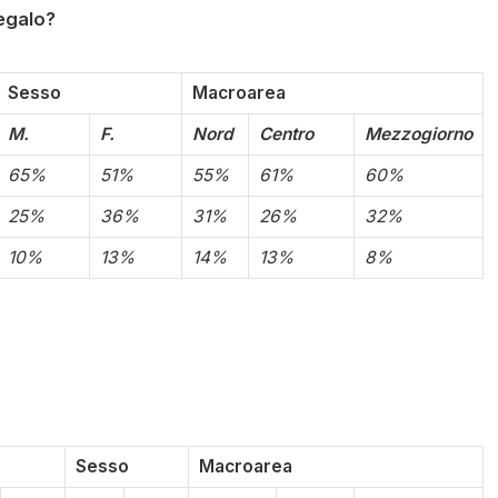
. Gli farà un regalo?
Sesso
Macroarea
M.
F.
Nord
Centro
Mezzogiorno
65%
51%
55%
61%
60%
25%
36%
31%
26%
32%
10%
13%
14%
13%
8%
Sesso
Macroarea