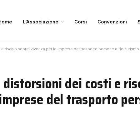
Home
L’Associazione
Corsi
Convenzioni
sti e rischio sopravvivenza per le imprese del trasporto persone e del turismo
 distorsioni dei costi e ris
imprese del trasporto per