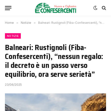
Home
»
Notizie
»
Balneari: Rustignoli (Fiba-Confesercenti), “nessun regalo: il decreto è un passo verso equilibrio, ora serve serietà”
NOTIZIE
Balneari: Rustignoli (Fiba-
Confesercenti), “nessun regalo:
il decreto è un passo verso
equilibrio, ora serve serietà”
23/06/2025